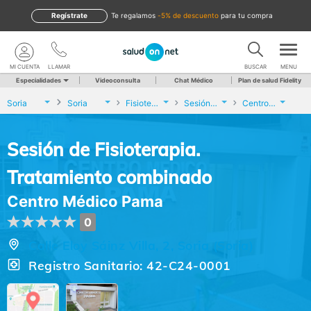
Regístrate
te regalamos
-5% de descuento
para tu compra
MI CUENTA
LLAMAR
BUSCAR
MENU
Especialidades
Videoconsulta
Chat Médico
Plan de salud Fidelity
Soria
Soria
Fisioterapia
Sesión de Fisioterapia. Tratamiento combinado
Centro Médico Pama
Sesión de Fisioterapia.
Tratamiento combinado
Centro Médico Pama
0
Calle Eloy Sáinz Villa, 2, Soria (Soria)
Registro Sanitario: 42-C24-0001