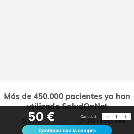
Más de 450.000 pacientes ya han
utilizado SaludOnNet
50 €
1
Cantidad:
9,2
/10
171.242 valoraciones
Ver >
Continuar con la compra