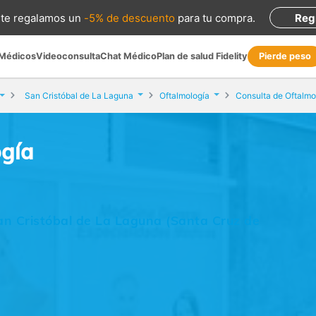
te regalamos
un
-5% de descuento
para tu compra
.
Reg
 Médicos
Videoconsulta
Chat Médico
Plan de salud Fidelity
Pierde peso
San Cristóbal de La Laguna
Oftalmología
Consulta de Oftalmo
ogía
an Cristóbal de La Laguna (Santa Cruz de