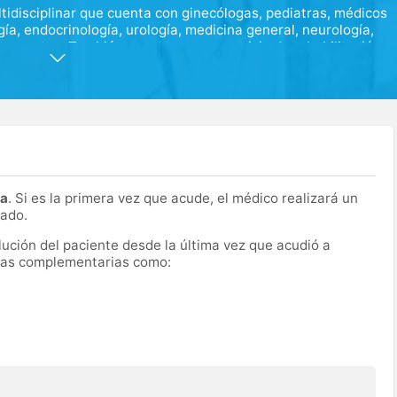
idisciplinar que cuenta con ginecólogas, pediatras, médicos
ogía, endocrinología, urología, medicina general, neurología,
oterapeutas. También cuenta con un servicio de rehabilitación
arto, pilates y yoga para embarazadas y preparación al parto,
dicina y un equipo profesional plenamente formado y
medicina.
ía
. Si es la primera vez que acude, el médico realizará un
cado.
olución del paciente desde la última vez que acudió a
ebas complementarias como: