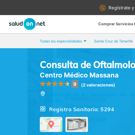
Regístrate y
Comprar Servicios
Todas las especialidades
Santa Cruz de Tenerife
Consulta de Oftalmol
Centro Médico Massana
9
(2 valoraciones)
Avenida de los Menceyes, 43, S
Tenerife)
Registro Sanitario: 5294