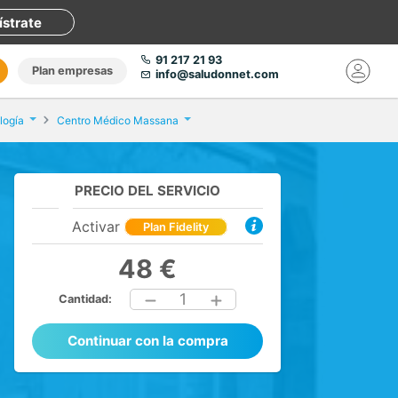
ístrate
91 217 21 93
Plan empresas
info@saludonnet.com
logía
Centro Médico Massana
PRECIO DEL SERVICIO
Activar
Plan Fidelity
48 €
1
Cantidad:
Continuar con la compra