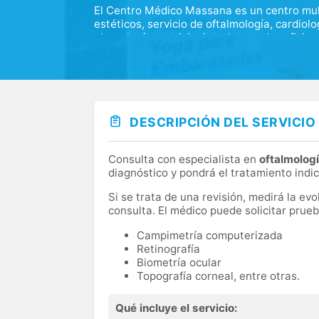
El Centro Médico Massana es un centro mult
estéticos, servicio de oftalmología, cardiol
alergología, nutricionista ,logopeda, y fisi
de suelo pélvico postparto y estética postp
entre otros. Con los últimos avances en me
especializado con una visión integral de la 
DESCRIPCIÓN DEL SERVICIO
Consulta con especialista en
oftalmolog
diagnóstico y pondrá el tratamiento indi
Si se trata de una revisión, medirá la ev
consulta. El médico puede solicitar pru
Campimetría computerizada
Retinografía
Biometría ocular
Topografía corneal, entre otras.
Qué incluye el servicio: