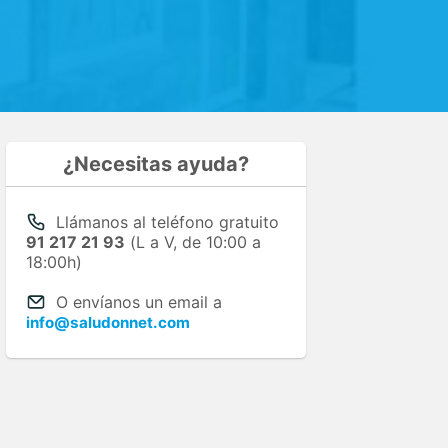
¿Necesitas ayuda?
Llámanos al teléfono gratuito
91 217 21 93
(L a V, de 10:00 a
18:00h)
O envíanos un email a
info@saludonnet.com