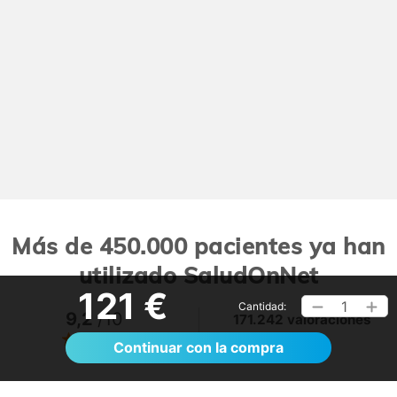
Más de 450.000 pacientes ya han
utilizado SaludOnNet
121 €
1
Cantidad:
9,2
/10
171.242 valoraciones
Ver >
Continuar con la compra