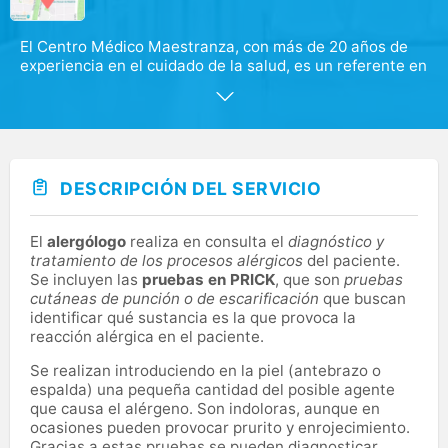
El Centro Médico Maestranza, con más de 20 años de
experiencia en el cuidado de la salud, es un referente en
el sector.
En nuestro centro de Maestranza Barajas, ofrecemos
servicios en más de 13 especialidades y análisis clínicos.
Además, podrás recoger los resultados de las pruebas
directamente en el centro.
DESCRIPCIÓN DEL SERVICIO
El
alergólogo
realiza en consulta el
diagnóstico y
tratamiento de los procesos alérgicos
del paciente.
Se incluyen las
pruebas en PRICK
, que son
pruebas
cutáneas de punción o de escarificación
que buscan
identificar qué sustancia es la que provoca la
reacción alérgica en el paciente.
Se realizan introduciendo en la piel (antebrazo o
espalda) una pequeña cantidad del posible agente
que causa el alérgeno. Son indoloras, aunque en
ocasiones pueden provocar prurito y enrojecimiento.
Gracias a estas pruebas se pueden diagnosticar