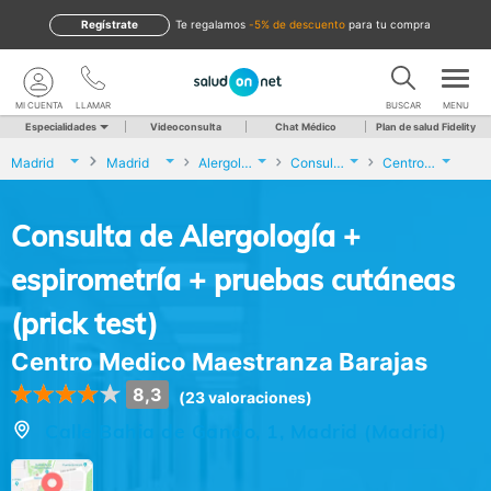
Regístrate
te regalamos
-5% de descuento
para tu compra
MI CUENTA
LLAMAR
BUSCAR
MENU
Especialidades
Videoconsulta
Chat Médico
Plan de salud Fidelity
Madrid
Madrid
Alergología
Consulta de Alergología + espirometría + pruebas cutáneas (prick test)
Centro Medico Maestranza Barajas
Consulta de Alergología +
espirometría + pruebas cutáneas
(prick test)
Centro Medico Maestranza Barajas
8,3
(23 valoraciones)
Calle Bahia de Gando, 1, Madrid (Madrid)