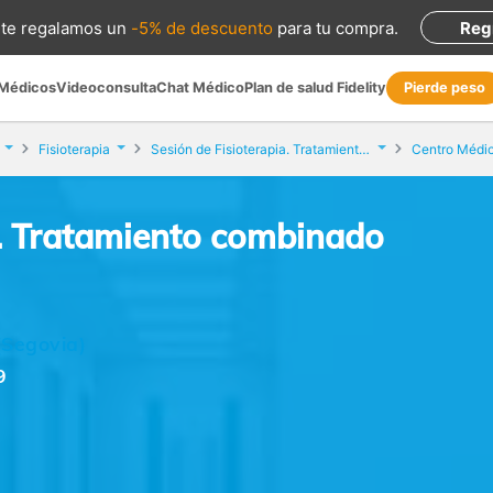
te regalamos
un
-5% de descuento
para tu compra
.
Reg
 Médicos
Videoconsulta
Chat Médico
Plan de salud Fidelity
Pierde peso
Fisioterapia
Sesión de Fisioterapia. Tratamiento combinado
Centro Médic
a. Tratamiento combinado
 (Segovia)
9