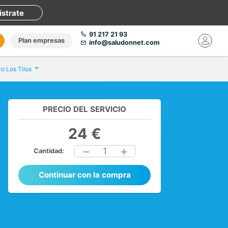
ístrate
91 217 21 93
Plan empresas
info@saludonnet.com
o Los Tilos
PRECIO DEL SERVICIO
24 €
1
Cantidad:
Continuar con la compra