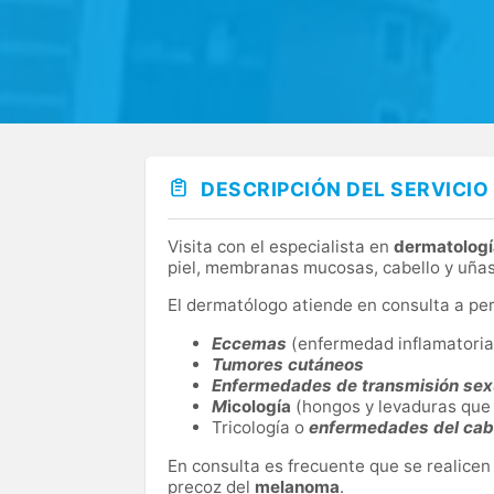
DESCRIPCIÓN DEL SERVICIO
Visita con el especialista en
dermatologí
piel, membranas mucosas, cabello y uñas
El dermatólogo atiende en consulta a pe
Eccemas
(enfermedad inflamatoria s
Tumores cutáneos
Enfermedades de transmisión sex
M
icología
(hongos y levaduras que 
Tricología o
enfermedades del cab
En consulta es frecuente que se realicen
precoz del
melanoma
.