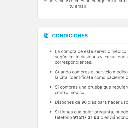
el servicio y recibes un código en
tu cita
tu email
CONDICIONES
La compra de este servicio médico d
según las inclusiones y exclusiones
correspondientes.
Cuando compres el servicio médico, 
la cita, identifícate como paciente
Si compras una prueba que requiera 
centro médico.
Dispones de 90 días para hacer uso 
Si tienes cualquier pregunta, pued
teléfono
91 217 21 93
o enviándono