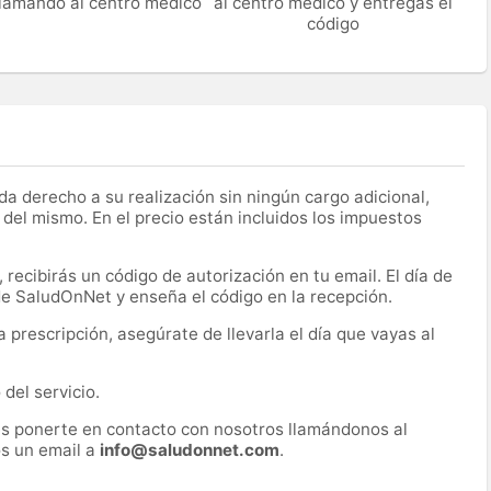
 llamando al centro médico
al centro médico y entregas el
código
a derecho a su realización sin ningún cargo adicional,
 del mismo. En el precio están incluidos los impuestos
recibirás un código de autorización en tu email. El día de
 de SaludOnNet y enseña el código en la recepción.
prescripción, asegúrate de llevarla el día que vayas al
del servicio.
es ponerte en contacto con nosotros llamándonos al
s un email a
info@saludonnet.com
.