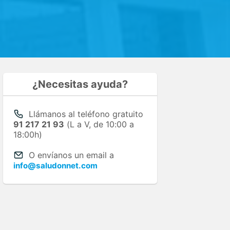
¿Necesitas ayuda?
Llámanos al teléfono gratuito
91 217 21 93
(L a V, de 10:00 a
18:00h)
O envíanos un email a
info@saludonnet.com