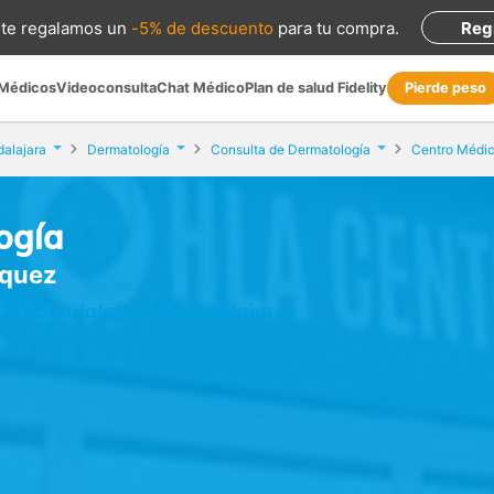
te regalamos
un
-5% de descuento
para tu compra
.
Reg
 Médicos
Videoconsulta
Chat Médico
Plan de salud Fidelity
Pierde peso
alajara
Dermatología
Consulta de Dermatología
Centro Médi
ogía
zquez
 2, Guadalajara (Guadalajara)