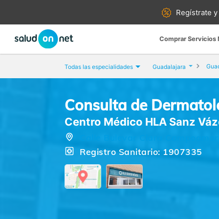
Regístrate y
Comprar Servicios
Guad
Todas las especialidades
Guadalajara
Consulta de Dermatol
Centro Médico HLA Sanz Vá
Calle Bulevar Clara Campoamor,
Registro Sanitario: 1907335