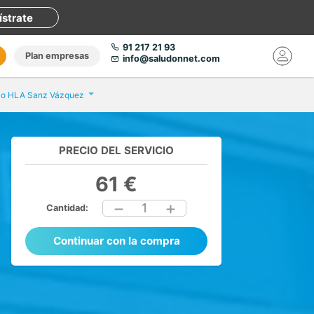
ístrate
91 217 21 93
Plan empresas
info@saludonnet.com
co HLA Sanz Vázquez
PRECIO DEL SERVICIO
61 €
1
Cantidad:
Continuar con la compra