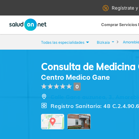
Regístrate y
Comprar Servicios
Amorebie
Todas las especialidades
Bizkaia
Consulta de Medicina
Centro Medico Gane
0
Calle Gane auzunea, 3, Amorebi
Registro Sanitario: 48 C.2.4.90