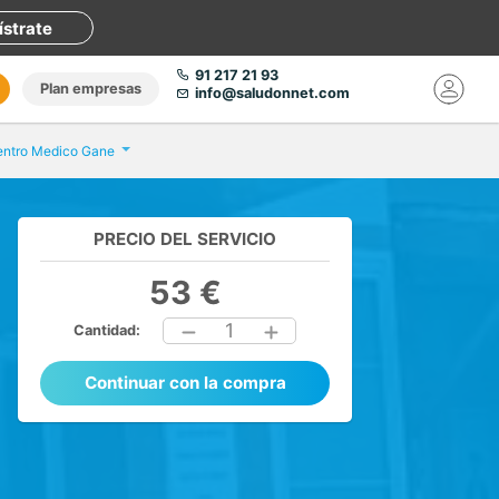
ístrate
91 217 21 93
Plan empresas
info@saludonnet.com
ntro Medico Gane
PRECIO DEL SERVICIO
53 €
1
Cantidad:
Continuar con la compra