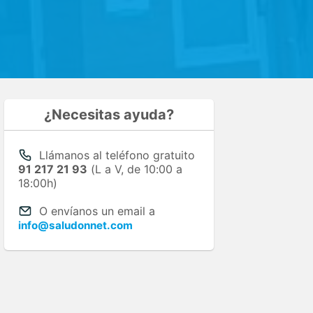
¿Necesitas ayuda?
Llámanos al teléfono gratuito
91 217 21 93
(L a V, de 10:00 a
18:00h)
O envíanos un email a
info@saludonnet.com