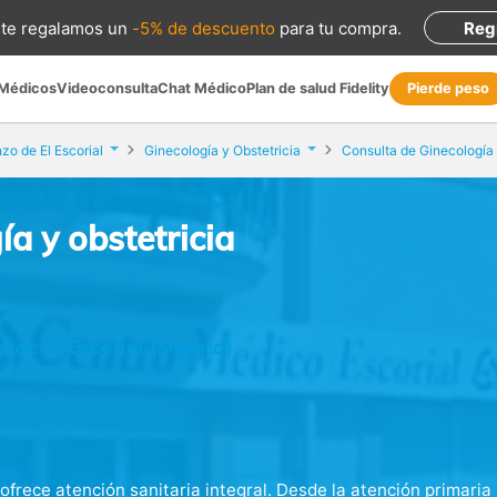
te regalamos
un
-5% de descuento
para tu compra
.
Reg
 Médicos
Videoconsulta
Chat Médico
Plan de salud Fidelity
Pierde peso
zo de El Escorial
Ginecología y Obstetricia
a y obstetricia
 de El Escorial (Madrid)
ofrece atención sanitaria integral. Desde la atención primaria