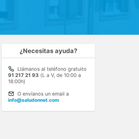
¿Necesitas ayuda?
Llámanos al teléfono gratuito
91 217 21 93
(L a V, de 10:00 a
18:00h)
O envíanos un email a
info@saludonnet.com