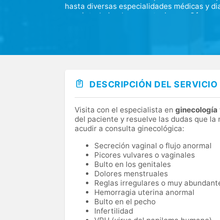
hasta diversas especialidades médicas y dia
seguir trabajando con entusiasmo. Ofrecemo
cuestiones de la salud que nos plantean, c
equipo médico experimentado y comprometid
continuar sirviendo a nuestros pacientes c
caracterizado a lo largo de los años.
DESCRIPCIÓN DEL SERVICIO
Visita con el especialista en
ginecología 
del paciente y resuelve las dudas que la
acudir a consulta ginecológica:
Secreción vaginal o flujo anormal
Picores vulvares o vaginales
Bulto en los genitales
Dolores menstruales
Reglas irregulares o muy abundant
Hemorragia uterina anormal
Bulto en el pecho
Infertilidad