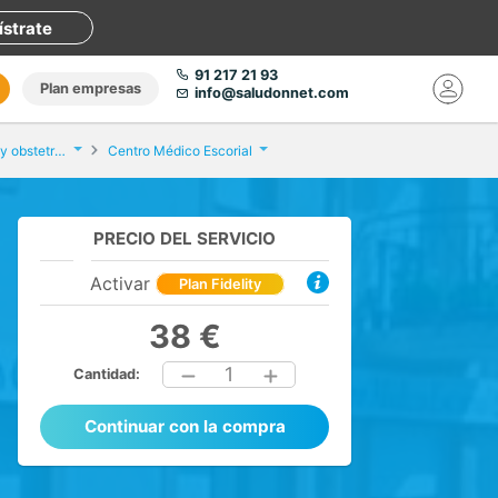
ístrate
91 217 21 93
Plan empresas
info@saludonnet.com
Consulta de Ginecología y obstetricia
Centro Médico Escorial
PRECIO DEL SERVICIO
Activar
Plan Fidelity
38 €
1
Cantidad:
Continuar con la compra