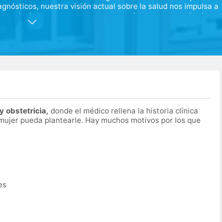
gnósticos, nuestra visión actual sobre la salud nos impulsa a
s soluciones y apoyo a nuestros pacientes en en todas las
on un enfoque en la medicina preventiva. Contamos con un
o. Con una trayectoria sólida, tenemos la determinación de
on la misma dedicación y entusiasmo que nos ha
y obstetricia,
donde el médico rellena la historia clínica
 mujer pueda plantearle. Hay muchos motivos por los que
es