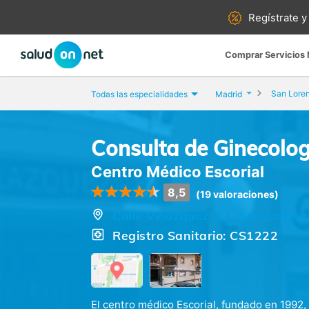
Regístrate y
Comprar Servicios
San Loren
Todas las especialidades
Madrid
Consulta de Ginecologí
Centro Médico Escorial
8,5
(19 valoraciones)
Calle Velázquez, 17, San Lorenzo
Registro Sanitario: CS1222
El centro médico Escorial, fundado en 1992, 