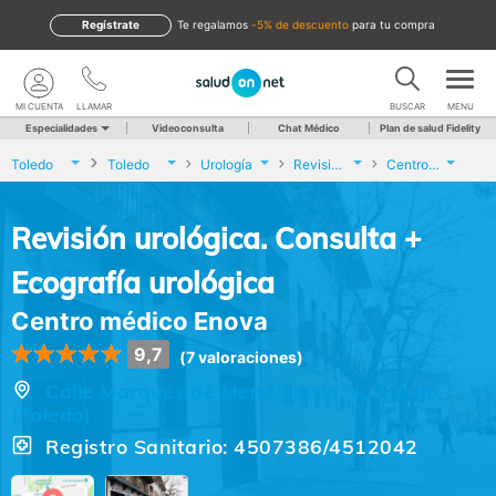
Regístrate
te regalamos
-5% de descuento
para tu compra
MI CUENTA
LLAMAR
BUSCAR
MENU
Especialidades
Videoconsulta
Chat Médico
Plan de salud Fidelity
Toledo
Toledo
Urología
Revisión urológica. Consulta + Ecografía urológica
Centro médico Enova
Revisión urológica. Consulta +
Ecografía urológica
Centro médico Enova
9,7
(7 valoraciones)
Calle Marqués de Mendigorría, 4, Toledo
(Toledo)
Registro Sanitario: 4507386/4512042