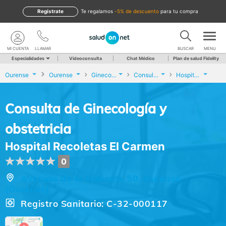
Regístrate
te regalamos
-5% de descuento
para tu compra
MI CUENTA
LLAMAR
BUSCAR
MENU
Especialidades
Videoconsulta
Chat Médico
Plan de salud Fidelity
Ourense
Ourense
Ginecología y Obstetricia
Consulta de Ginecología y obstetricia
Hospital Recoletas El Carmen
Consulta de Ginecología y
obstetricia
Hospital Recoletas El Carmen
0
Avenida de la Habana, 50, Ourense
(Ourense)
Registro Sanitario: C-32-000117