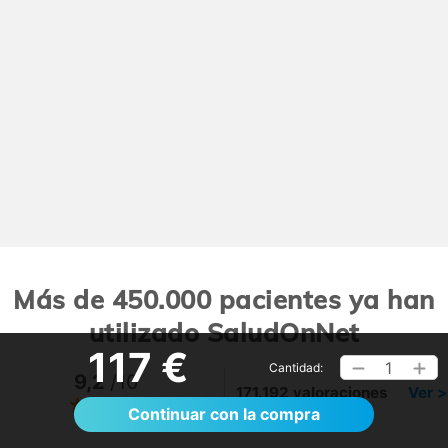
Más de 450.000 pacientes ya han
utilizado SaludOnNet
117 €
1
Cantidad:
9,2
/10
171.192 valoraciones
Ver >
Continuar con la compra