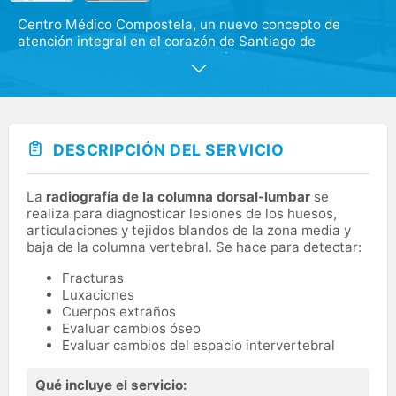
Centro Médico Compostela, un nuevo concepto de
atención integral en el corazón de Santiago de
Compostela con los mejores profesionales de las
especialidades más relevantes. Nuestro lema es,
medicina sin prisas.
DESCRIPCIÓN DEL SERVICIO
La
radiografía de la columna dorsal-lumbar
se
realiza para diagnosticar lesiones de los huesos,
articulaciones y tejidos blandos de la zona media y
baja de la columna vertebral. Se hace para detectar:
Fracturas
Luxaciones
Cuerpos extraños
Evaluar cambios óseo
Evaluar cambios del espacio intervertebral
Qué incluye el servicio: