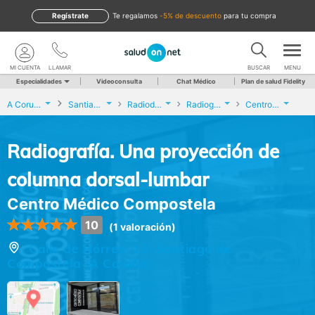
Regístrate
te regalamos
-5% de descuento
para tu compra
MI CUENTA
LLAMAR
BUSCAR
MENU
Especialidades
Videoconsulta
Chat Médico
Plan de salud Fidelity
A Coruña
Santiago de Compostela
Radiodiagnóstico
Radiografía. Una proyección de columna dorsal-lumbar
Centro Médico Compostela
Radiografía. Una proyección de
columna dorsal-lumbar
Centro Médico Compostela
10
(1 valoración)
Calle de Hórreo, 13, Santiago de
Compostela (A Coruña)