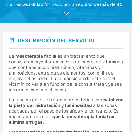
multiespecialidad formado por un equipo de más de 40
especialistas de alto nivel y capaces de resolver
cualquier necesidad sanitaria. Presumimos de tener los
mejores profesionales, que empatizan con el paciente y
consiguen que la medicina sea algo más que salud.
DESCRIPCIÓN DEL SERVICIO
La
mesoterapia facial
es un tratamiento que
consiste en inyectar en la cara un cóctel de vitaminas
que contiene ácido hialurónico, vitaminas y
aminoácidos, entre otros elementos, con el fin de
mejorar el aspecto. La composición de este cóctel
vitamínico varía en función de la zona a tratar, ya sea
la cara, el cuello o el escote.
La función de este tratamiento estético es
revitalizar
la piel y dar hidratación y luminosidad
a las zonas
apagadas por el paso de los años y el cansancio. Es
importante recalcar
que la mesoterapia facial no
elimina arrugas
.