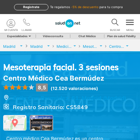
Regístrate
te regalamos
-5% de descuento
para tu compra
MI CUENTA
LLAMAR
BUSCAR
MENU
Especialidades
Videoconsulta
Chat Médico
Plan de salud Fidelity
Madrid
Madrid
Medicina Estética
Mesoterapia facial. 3 sesiones
Centro Médico Cea Bermúdez
Mesoterapia facial. 3 sesiones
Centro Médico Cea Bermúdez
8,5
(12.520 valoraciones)
Calle Cea Bermúdez, 61, Madrid (Madrid)
Registro Sanitario: CS5849
Centro médico Cea Bermúdez es un centro