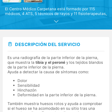
El Centro Médico Carpetana está formado por 115
médicos, 4 ATS, 5 técnicos de rayos y 11 fisioterapeutas,
junto con 62 auxiliares, cubren alrededor de treinta
especialidades médicas. Además de contar con
servicios de ATS y Podología, disponemos de nuestro
propio laboratorio de análisis clínicos y servicio de
rehabilitación.
DESCRIPCIÓN DEL SERVICIO
Nuestras instalaciones están equipadas con tecnología
punta en el campo de la medicina.
Es una radiografía de la parte inferior de la pierna,
que muestra la
tibia y el peroné
y los tejidos blandos
de la parte inferior de la pierna.
Ayuda a detectar la causa de síntomas como:
Dolor
Sensibilidad
Hinchazón
Deformidad en la parte inferior de la pierna.
También muestra huesos rotos y ayuda a comprobar
si el hueso se ha acomodado en su sitio tras una