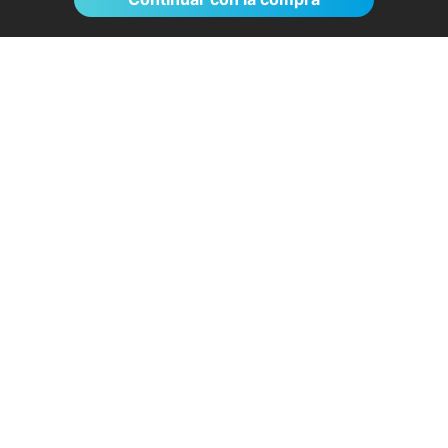
El proceso de reserva fue sumamente
sencillo. La videollamada con la médica resultó
de gran ayuda: me explicó detalladamente las
posibles causas de mi dolencia, me recomendó
medidas para aliviar los síntomas de inmediato y
me indicó los siguientes pasos a seguir según
los resultados de la resonancia.
- Anónimo
04/08/2026
Servicios destacados