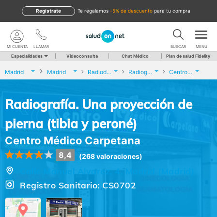
Regístrate
te regalamos
-5% de descuento
para tu compra
MI CUENTA
LLAMAR
BUSCAR
MENU
Especialidades
Videoconsulta
Chat Médico
Plan de salud Fidelity
Madrid
Madrid
Radiodiagnóstico
Radiografía. Una proyección de pierna (tibia y peroné)
Centro Médico Carpetana
Radiografía. Una proyección de
pierna (tibia y peroné)
Centro Médico Carpetana
8,4
(268 valoraciones)
Calle Manuel Álvarez, 4, Madrid (Madrid)
Registro Sanitario: CS0702