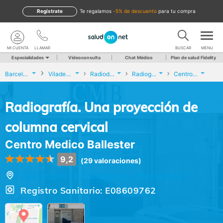
Regístrate
te regalamos
-5% de descuento
para tu compra
MI CUENTA
LLAMAR
BUSCAR
MENU
Especialidades
Videoconsulta
Chat Médico
Plan de salud Fidelity
Barcelona
Viladecans
Radiodiagnóstico
Radiografía. Una proyección de columna cervical
Centro Medico Ballester
Radiografía. Una proyección de
columna cervical
Centro Medico Ballester
9,2
(29 valoraciones)
Calle roure, 5, Viladecans (Barcelona)
Registro Sanitario: E08609762