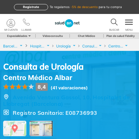
Regístrate
te regalamos
-5% de descuento
para tu compra
MI CUENTA
LLAMAR
BUSCAR
MENU
Especialidades
Videoconsulta
Chat Médico
Plan de salud Fidelity
Barcelona
Hospitalet de Llobregat
Urología
Consulta de Urología
Centro Médico Albar
Consulta de Urología
Centro Médico Albar
8,4
(41 valoraciones)
Avenida Ventura Gassol, 10, Hospitalet de
Llobregat (Barcelona)
Registro Sanitario: E08736993