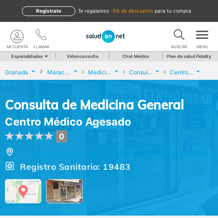
Regístrate
te regalamos
-5% de descuento
para tu compra
MI CUENTA
LLAMAR
BUSCAR
MENU
Especialidades
Videoconsulta
Chat Médico
Plan de salud Fidelity
Granada
Maracena
Medicina General
Consulta de Medicina General
Centro Médico Agesado
Consulta de Medicina General
Centro Médico Agesado
0
Plaza de Castillejos, 3, Maracena (Granada)
Registro Sanitario: 19483