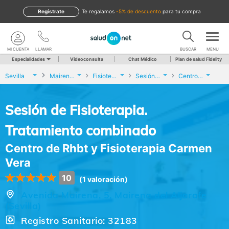
Regístrate
te regalamos
-5% de descuento
para tu compra
MI CUENTA
LLAMAR
BUSCAR
MENU
Especialidades
Videoconsulta
Chat Médico
Plan de salud Fidelity
Sevilla
Mairena del Aljarafe
Fisioterapia
Sesión de Fisioterapia. Tratamiento combinado
Centro de Rhbt y Fisioterapia Carmen Vera
Sesión de Fisioterapia.
Tratamiento combinado
Centro de Rhbt y Fisioterapia Carmen
Vera
10
(1 valoración)
Avenida Mairena, 5, Mairena del Aljarafe
(Sevilla)
Registro Sanitario: 32183