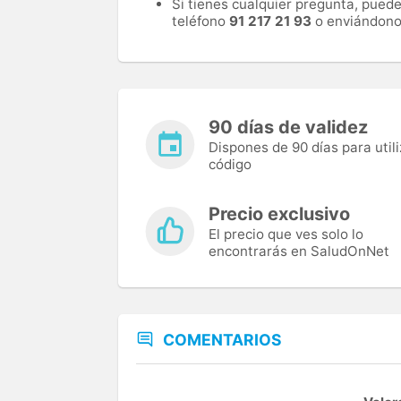
Si tienes cualquier pregunta, pued
teléfono
91 217 21 93
o enviándono
90 días de validez
Dispones de 90 días para utili
código
Precio exclusivo
El precio que ves solo lo
encontrarás en SaludOnNet
COMENTARIOS