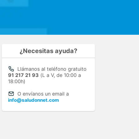
¿Necesitas ayuda?
Llámanos al teléfono gratuito
91 217 21 93
(L a V, de 10:00 a
18:00h)
O envíanos un email a
info@saludonnet.com