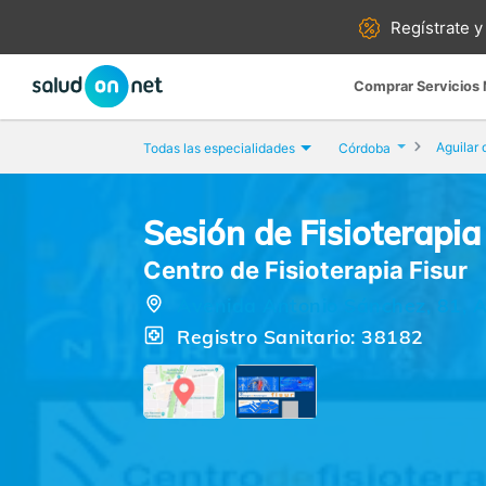
Regístrate y
Comprar Servicios
Aguilar 
Todas las especialidades
Córdoba
Sesión de Fisioterapi
Centro de Fisioterapia Fisur
Avenida Antonio Sánchez, 81, A
Registro Sanitario: 38182