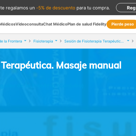
te regalamos
un
-5% de descuento
para tu compra
.
Reg
 Médicos
Videoconsulta
Chat Médico
Plan de salud Fidelity
Pierde peso
de la Frontera
Fisioterapia
Sesión de Fisioterapia Terapéutica. Masaje manual
a Terapéutica. Masaje manual
guilar de la Frontera (Córdoba)