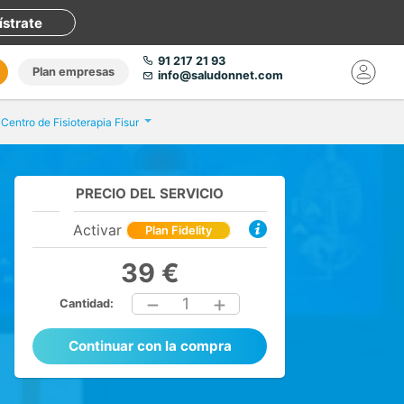
ístrate
91 217 21 93
Plan empresas
info@saludonnet.com
Centro de Fisioterapia Fisur
PRECIO DEL SERVICIO
Activar
Plan Fidelity
39 €
1
Cantidad:
Continuar con la compra