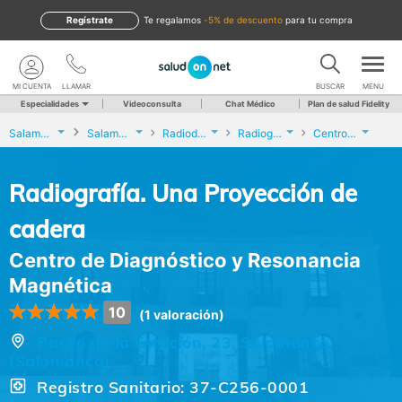
Regístrate
te regalamos
-5% de descuento
para tu compra
MI CUENTA
LLAMAR
BUSCAR
MENU
Especialidades
Videoconsulta
Chat Médico
Plan de salud Fidelity
Salamanca
Salamanca
Radiodiagnóstico
Radiografía. Una Proyección de cadera
Centro de Diagnóstico y Resonancia Magnética
Radiografía. Una Proyección de
cadera
Centro de Diagnóstico y Resonancia
Magnética
10
(1 valoración)
Paseo de la Estación, 23, Salamanca
(Salamanca)
Registro Sanitario: 37-C256-0001