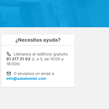
¿Necesitas ayuda?
Llámanos al teléfono gratuito
91 217 21 93
(L a V, de 10:00 a
18:00h)
O envíanos un email a
info@saludonnet.com