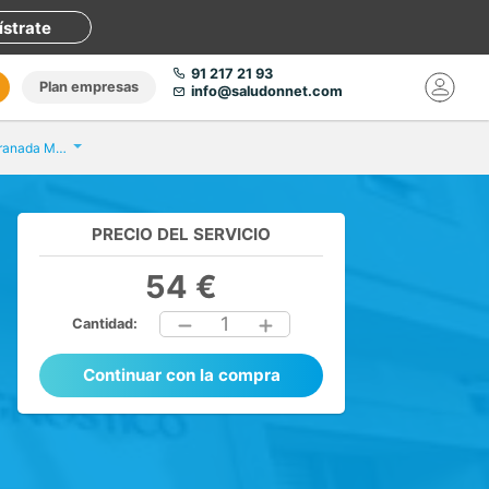
ístrate
91 217 21 93
Plan empresas
info@saludonnet.com
Centro de Diagnóstico Granada Motril
PRECIO DEL SERVICIO
54 €
1
Cantidad:
Continuar con la compra