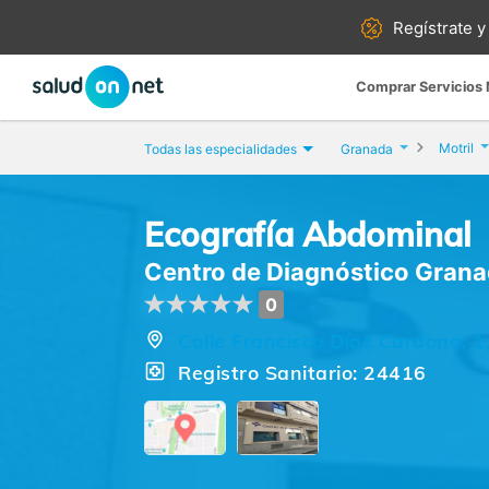
Regístrate y
Comprar Servicios
Motril
Todas las especialidades
Granada
Ecografía Abdominal
Centro de Diagnóstico Grana
0
Calle Francisco Díaz Cardona, 1
Registro Sanitario: 24416