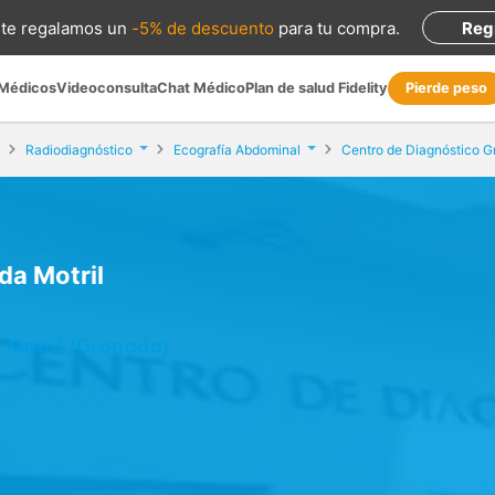
te regalamos
un
-5% de descuento
para tu compra
.
Reg
 Médicos
Videoconsulta
Chat Médico
Plan de salud Fidelity
Pierde peso
Radiodiagnóstico
Ecografía Abdominal
da Motril
, Motril (Granada)