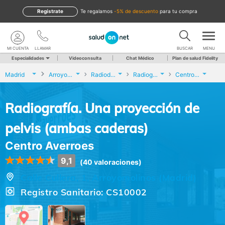
Regístrate
te regalamos
-5% de descuento
para tu compra
MI CUENTA
LLAMAR
BUSCAR
MENU
Especialidades
Videoconsulta
Chat Médico
Plan de salud Fidelity
Madrid
Arroyomolinos
Radiodiagnóstico
Radiografía. Una proyección de pelvis (ambas caderas)
Centro Averroes
Radiografía. Una proyección de
pelvis (ambas caderas)
Centro Averroes
9,1
(40 valoraciones)
Calle Cullera, 1, Arroyomolinos (Madrid)
Registro Sanitario: CS10002