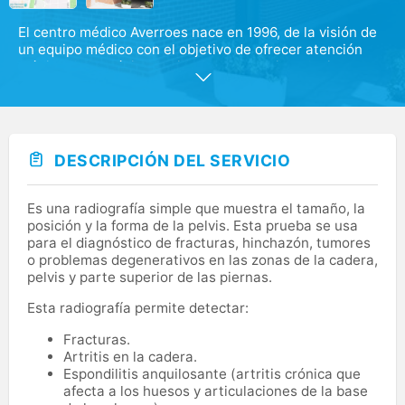
El centro médico Averroes nace en 1996, de la visión de
un equipo médico con el objetivo de ofrecer atención
médica de la máxima calidad. Nuestras instalaciones
son amplias y luminosas, diseñadas para que cada
paciente reciba una atención personalizada. Aquí
encontrarás las especialidades médicas y diagnósticas
más importantes, así como los últimos avances
tecnológicos, todo respaldado por la formación y calidad
DESCRIPCIÓN DEL SERVICIO
de nuestro personal médico y facultativo.
Nuestro objetivo es transmitir tranquilidad y equilibrio a
Es una radiografía simple que muestra el tamaño, la
través de nuestro profesionalismo, precisión y diligencia
posición y la forma de la pelvis. Esta prueba se usa
en el trato con nuestros pacientes.
para el diagnóstico de fracturas, hinchazón, tumores
o problemas degenerativos en las zonas de la cadera,
pelvis y parte superior de las piernas.
Esta radiografía permite detectar:
Fracturas.
Artritis en la cadera.
Espondilitis anquilosante (artritis crónica que
afecta a los huesos y articulaciones de la base