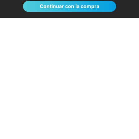
Ver >
Continuar con la compra
El proceso de reserva fue sumamente
sencillo. La videollamada con la médica resultó
de gran ayuda: me explicó detalladamente las
posibles causas de mi dolencia, me recomendó
medidas para aliviar los síntomas de inmediato y
me indicó los siguientes pasos a seguir según
los resultados de la resonancia.
- Anónimo
04/08/2026
Servicios destacados