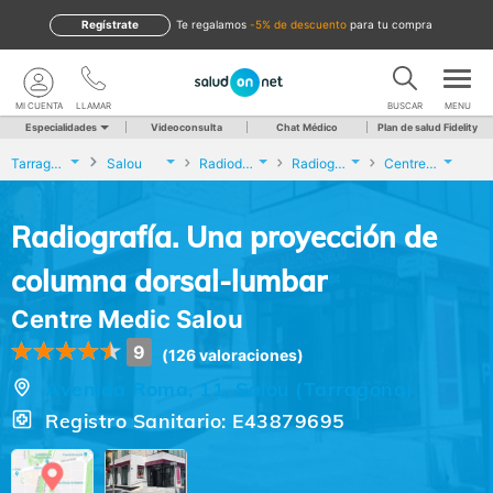
Regístrate
te regalamos
-5% de descuento
para tu compra
MI CUENTA
LLAMAR
BUSCAR
MENU
Especialidades
Videoconsulta
Chat Médico
Plan de salud Fidelity
Tarragona
Salou
Radiodiagnóstico
Radiografía. Una proyección de columna dorsal-lumbar
Centre Medic Salou
Radiografía. Una proyección de
columna dorsal-lumbar
Centre Medic Salou
9
(126 valoraciones)
Avenida Roma, 11, Salou (Tarragona)
Registro Sanitario: E43879695