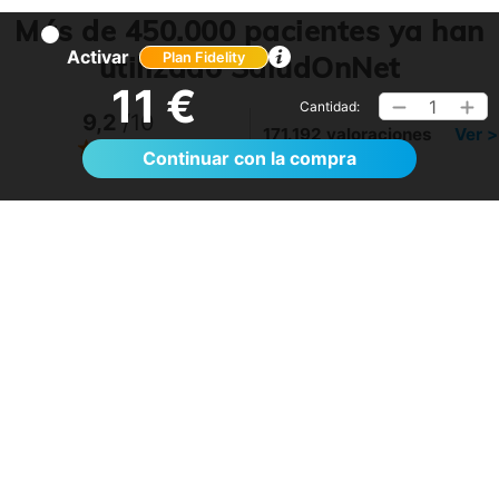
Más de 450.000 pacientes ya han
Activar
utilizado SaludOnNet
Plan Fidelity
11 €
1
Cantidad:
9,2
/10
171.192 valoraciones
Ver >
Continuar con la compra
Sin esperas, eficacia máxima, más que
recomendable
- Rosa D.
28/07/2026