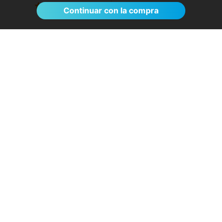
Ver >
Continuar con la compra
El proceso de reserva fue sumamente
sencillo. La videollamada con la médica resultó
de gran ayuda: me explicó detalladamente las
posibles causas de mi dolencia, me recomendó
medidas para aliviar los síntomas de inmediato y
me indicó los siguientes pasos a seguir según
los resultados de la resonancia.
- Anónimo
04/08/2026
Servicios destacados