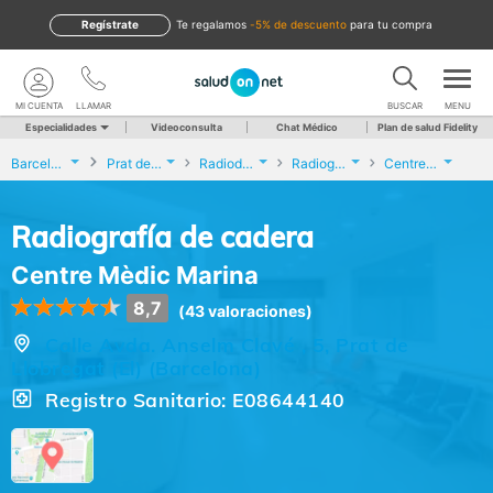
Regístrate
te regalamos
-5% de descuento
para tu compra
MI CUENTA
LLAMAR
BUSCAR
MENU
Especialidades
Videoconsulta
Chat Médico
Plan de salud Fidelity
Barcelona
Prat de Llobregat (El)
Radiodiagnóstico
Radiografía de cadera
Centre Mèdic Marina
Radiografía de cadera
Centre Mèdic Marina
8,7
(43 valoraciones)
Calle Avda. Anselm Clavé , 5, Prat de
Llobregat (El) (Barcelona)
Registro Sanitario: E08644140