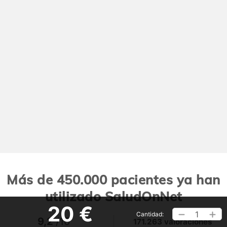
Más de 450.000 pacientes ya han
utilizado SaludOnNet
20 €
1
Cantidad:
9,2
/10
171.263 valoraciones