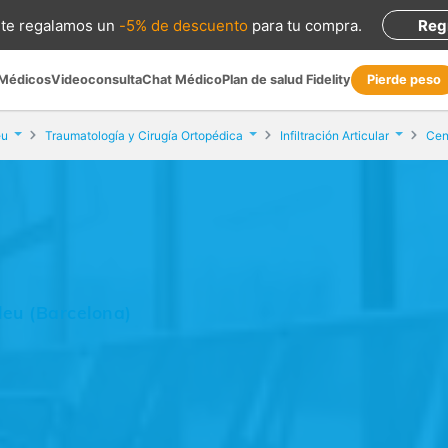
te regalamos
un
-5% de descuento
para tu compra
.
Reg
 Médicos
Videoconsulta
Chat Médico
Plan de salud Fidelity
Pierde peso
eu
Traumatología y Cirugía Ortopédica
Infiltración Articular
Cen
leu (Barcelona)