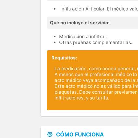
Infiltración Articular. El médico valo
Qué no incluye el servicio:
Medicación a infiltrar.
Otras pruebas complementarias.
Requisitos:
La medicación, como norma general, no
A menos que el profesional médico lo
acto médico vaya acompañado de la au
Este acto médico no es válido para inf
plaquetas. Debe consultar previamente
infiltraciones, y su tarifa.
CÓMO FUNCIONA