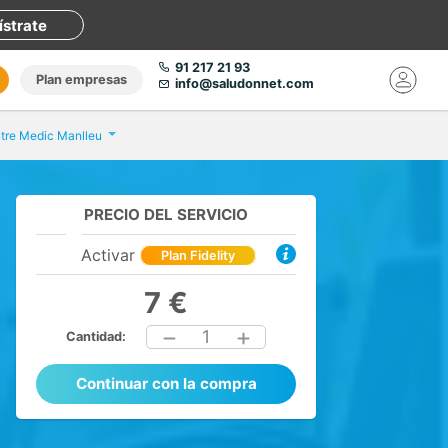
ístrate
91 217 21 93
Plan empresas
info@saludonnet.com
tre Medic Manlleu
PRECIO DEL SERVICIO
Activar
Plan Fidelity
7 €
1
Cantidad:
Continuar con la compra