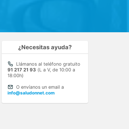
¿Necesitas ayuda?
Llámanos al teléfono gratuito
91 217 21 93
(L a V, de 10:00 a
18:00h)
O envíanos un email a
info@saludonnet.com