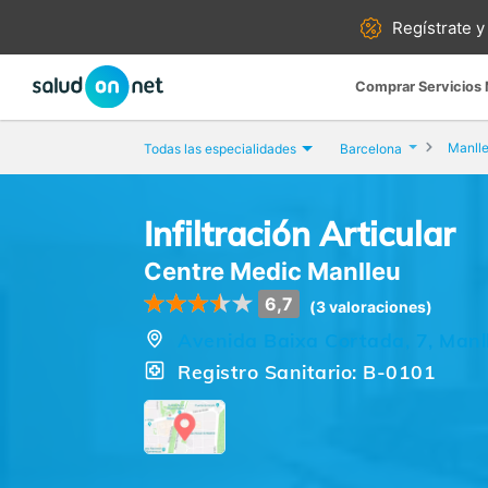
Regístrate y
Comprar Servicios
Manll
Todas las especialidades
Barcelona
Infiltración Articular
Centre Medic Manlleu
6,7
(3 valoraciones)
Avenida Baixa Cortada, 7, Manl
Registro Sanitario: B-0101