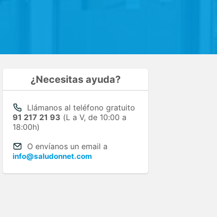
¿Necesitas ayuda?
Llámanos al teléfono gratuito
91 217 21 93
(L a V, de 10:00 a
18:00h)
O envíanos un email a
info@saludonnet.com