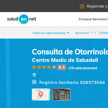
Regístrate y
Comprar Servicios
Sabade
Todas las especialidades
Barcelona
Consulta de Otorrinol
Centre Medic de Sabadell
8,5
(19 valoraciones)
Calle Pare Sallares, 2, Sabadell
Registro Sanitario: E08575584