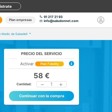
ístrate
91 217 21 93
Plan empresas
info@saludonnet.com
e Medic de Sabadell
PRECIO DEL SERVICIO
Activar
Plan Fidelity
58 €
1
Cantidad:
Continuar con la compra