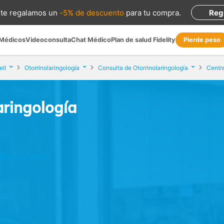
te regalamos
un
-5% de descuento
para tu compra
.
Reg
 Médicos
Videoconsulta
Chat Médico
Plan de salud Fidelity
Pierde peso
ll
Otorrinolaringología
Consulta de Otorrinolaringología
Centr
aringología
 (Barcelona)