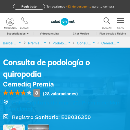
Regístrate
te regalamos
-5% de descuento
para tu compra
MI CUENTA
LLAMAR
BUSCAR
MENU
Especialidades
Videoconsulta
Chat Médico
Plan de salud Fidelity
Barcelona
Premià de Mar
Podología
Consulta de podología o quiropodia
Cemediq Premia
Consulta de podología o
quiropodia
Cemediq Premia
8
(28 valoraciones)
Calle Capitans de mar, 20, Premià de Mar
(Barcelona)
Registro Sanitario: E08036350