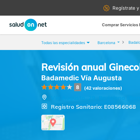
Regístrate y
Comprar Servicios
Badal
Todas las especialidades
Barcelona
Revisión anual Gineco
Badamedic Vía Augusta
8
(42 valoraciones)
Vía Augusta, 29, Badalona (Bar
Registro Sanitario: E08566068