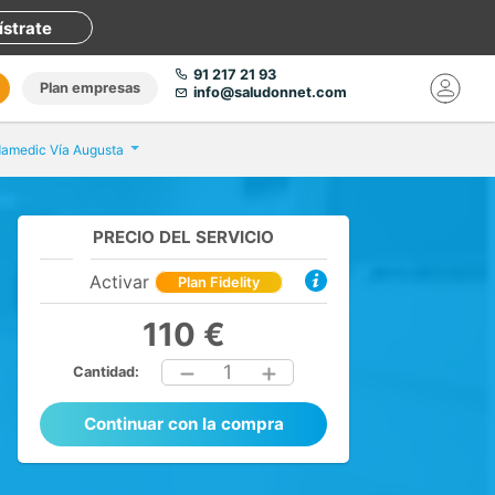
ístrate
91 217 21 93
Plan empresas
info@saludonnet.com
amedic Vía Augusta
PRECIO DEL SERVICIO
Activar
Plan Fidelity
110 €
1
Cantidad:
Continuar con la compra