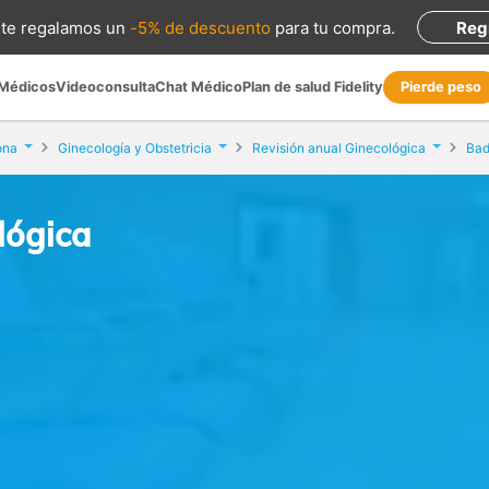
te regalamos
un
-5% de descuento
para tu compra
.
Reg
 Médicos
Videoconsulta
Chat Médico
Plan de salud Fidelity
Pierde peso
ona
Ginecología y Obstetricia
Revisión anual Ginecológica
Bad
lógica
celona)