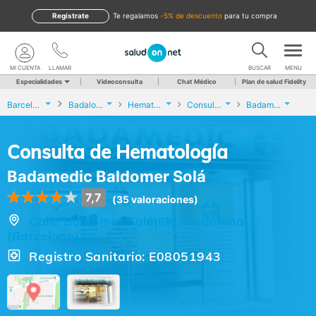
Regístrate
te regalamos
-5% de descuento
para tu compra
MI CUENTA
LLAMAR
BUSCAR
MENU
Especialidades
Videoconsulta
Chat Médico
Plan de salud Fidelity
Barcelona
Badalona
Hematología
Consulta de Hematología
Badamedic Baldomer Solá
Consulta de Hematología
Badamedic Baldomer Solá
7,7
(35 valoraciones)
Calle Baldomer Solá, 80, Badalona
(Barcelona)
Registro Sanitario: E08051943