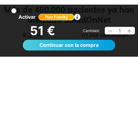
Más de 450.000 pacientes ya han
Activar
utilizado SaludOnNet
Plan Fidelity
51 €
1
Cantidad:
9,2
/10
171.256 valoraciones
Ver >
Continuar con la compra
El proceso de reserva fue sumamente
sencillo. La videollamada con la médica resultó
de gran ayuda: me explicó detalladamente las
posibles causas de mi dolencia, me recomendó
medidas para aliviar los síntomas de inmediato y
me indicó los siguientes pasos a seguir según
los resultados de la resonancia.
.
- Anónimo
6
04/08/2026