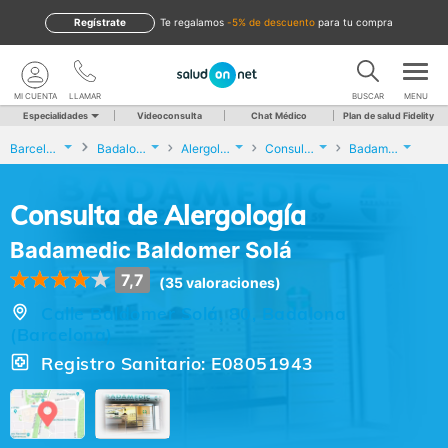
Regístrate
te regalamos
-5% de descuento
para tu compra
MI CUENTA
LLAMAR
BUSCAR
MENU
Especialidades
Videoconsulta
Chat Médico
Plan de salud Fidelity
Barcelona
Badalona
Alergología
Consulta de Alergología
Badamedic Baldomer Solá
Consulta de Alergología
Badamedic Baldomer Solá
7,7
(35 valoraciones)
Calle Baldomer Solá, 80, Badalona
(Barcelona)
Registro Sanitario: E08051943