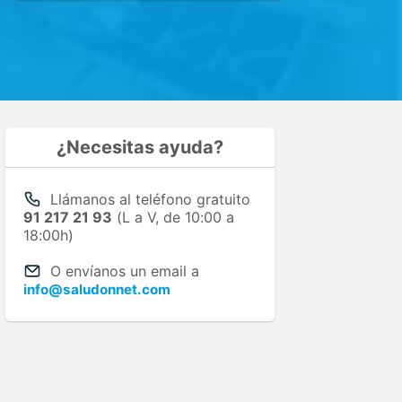
¿Necesitas ayuda?
Llámanos al teléfono gratuito
91 217 21 93
(L a V, de 10:00 a
18:00h)
O envíanos un email a
info@saludonnet.com