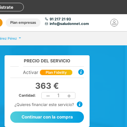
ístrate
91 217 21 93
Plan empresas
info@saludonnet.com
érez Pérez
PRECIO DEL SERVICIO
Activar
Plan Fidelity
363 €
1
Cantidad:
¿Quieres financiar este servicio?
Continuar con la compra