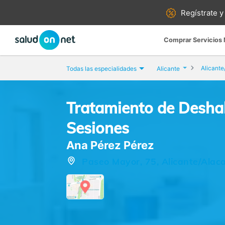
Regístrate y
Comprar Servicios
Alicante
Todas las especialidades
Alicante
Tratamiento de Desha
Sesiones
Ana Pérez Pérez
Paseo Mayor, 75, Alicante/Alaca