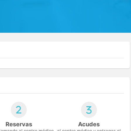
Reservas
Acudes
 llamando al centro médico
al centro médico y entregas el