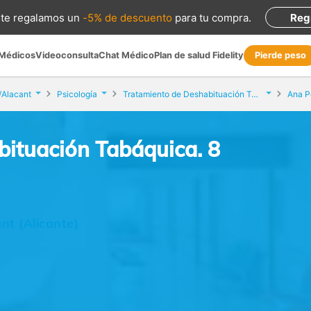
te regalamos
un
-5% de descuento
para tu compra
.
Reg
 Médicos
Videoconsulta
Chat Médico
Plan de salud Fidelity
Pierde peso
/Alacant
Psicología
Tratamiento de Deshabituación Tabáquica. 8 Sesiones
Ana P
bituación Tabáquica. 8
nt (Alicante)