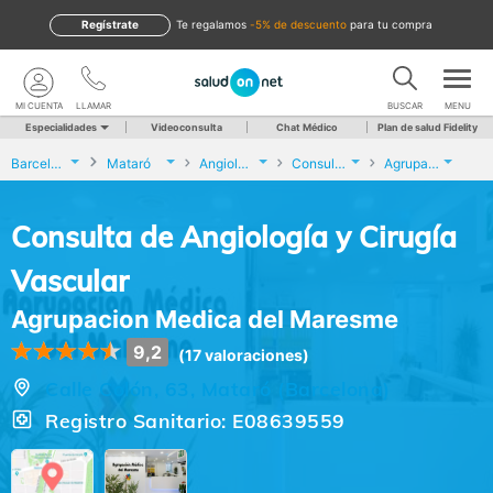
Regístrate
te regalamos
-5% de descuento
para tu compra
MI CUENTA
LLAMAR
BUSCAR
MENU
Especialidades
Videoconsulta
Chat Médico
Plan de salud Fidelity
Barcelona
Mataró
Angiología y Cirugía Vascular
Consulta de Angiología y Cirugía Vascular
Agrupacion Medica del Maresme
Consulta de Angiología y Cirugía
Vascular
Agrupacion Medica del Maresme
9,2
(17 valoraciones)
Calle Colón, 63, Mataró (Barcelona)
Registro Sanitario: E08639559