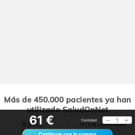
Más de 450.000 pacientes ya han
utilizado SaludOnNet
61 €
1
Cantidad:
9,2
/10
171.256 valoraciones
Ver >
Continuar con la compra