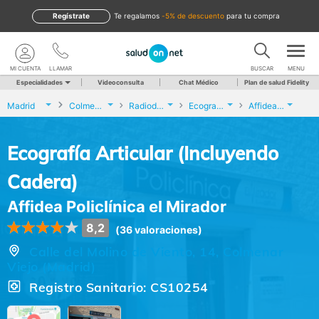
Regístrate
te regalamos
-5% de descuento
para tu compra
MI CUENTA
LLAMAR
BUSCAR
MENU
Especialidades
Videoconsulta
Chat Médico
Plan de salud Fidelity
Madrid
Colmenar Viejo
Radiodiagnóstico
Ecografía Articular (Incluyendo Cadera)
Affidea Policlínica el Mirador
Ecografía Articular (Incluyendo
Cadera)
Affidea Policlínica el Mirador
8,2
(36 valoraciones)
Calle del Molino de Viento, 14, Colmenar
Viejo (Madrid)
Registro Sanitario: CS10254