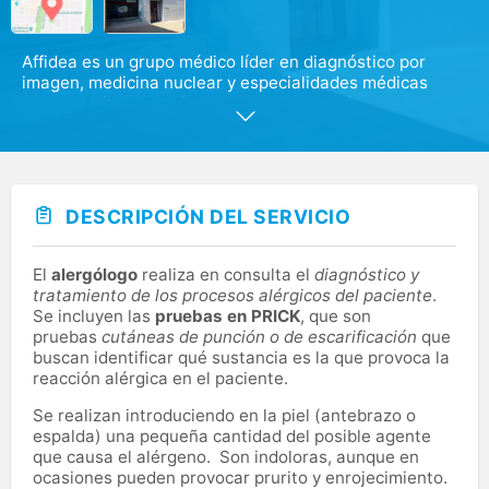
Affidea es un grupo médico líder en diagnóstico por
imagen, medicina nuclear y especialidades médicas
ambulatorias, con 43 centros en 7 comunidades
autónomas, 4 unidades móviles, servicios de
teleradiología y con más de 1.450 profesionales al
servicio del paciente y la comunidad médica.
Policlínica el Mirador situada en pleno corazón de
DESCRIPCIÓN DEL SERVICIO
Colmenar Viejo está comprometida a ofrecer una
asistencia médica de calidad y de asegurar que su
atención sea personalizada, rápida y eficaz. Policlínica
El
alergólogo
realiza en consulta el
diagnóstico y
el Mirador pone a tu disposición los últimos avances en
tratamiento de los procesos alérgicos del paciente
.
tecnología médica y el mejor equipo de profesionales de
Se incluyen las
pruebas en PRICK
, que son
la salud en Madrid.
pruebas
cutáneas de punción o de escarificación
que
buscan identificar qué sustancia es la que provoca la
Además, contamos con un equipo para todas las
reacción alérgica en el paciente.
especialidades médicas, sin olvidar nuestro equipo
dental, orientado a la infancia y la implantología
Se realizan introduciendo en la piel (antebrazo o
moderna, sin cirugía previa.
espalda) una pequeña cantidad del posible agente
que causa el alérgeno. Son indoloras, aunque en
ocasiones pueden provocar prurito y enrojecimiento.