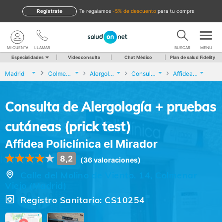
Regístrate
te regalamos
-5% de descuento
para tu compra
MI CUENTA
LLAMAR
BUSCAR
MENU
Especialidades
Videoconsulta
Chat Médico
Plan de salud Fidelity
Madrid
Colmenar Viejo
Alergología
Consulta de Alergología + pruebas cutáneas (prick test)
Affidea Policlínica el Mirador
Consulta de Alergología + pruebas
cutáneas (prick test)
Affidea Policlínica el Mirador
8,2
(36 valoraciones)
Calle del Molino de Viento, 14, Colmenar
Viejo (Madrid)
Registro Sanitario: CS10254