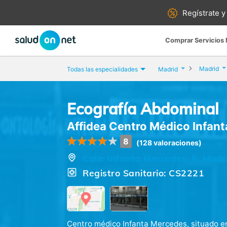
Regístrate y
Comprar Servicios
Madrid
Todas las especialidades
Madrid
Ecografía Abdominal
Affidea Centro Médico Infan
8
(128 valoraciones)
Calle Infanta Mercedes, 8, Madr
Registro Sanitario: CS2221
Centro médico Infanta Mercedes, situado e