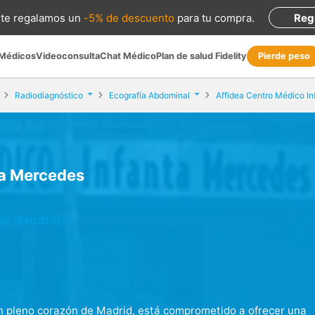
te regalamos
un
-5% de descuento
para tu compra
.
Reg
 Médicos
Videoconsulta
Chat Médico
Plan de salud Fidelity
Pierde peso
Radiodiagnóstico
Ecografía Abdominal
ta Mercedes
id (Madrid)
n pleno corazón de Madrid, está comprometido a ofrecer una