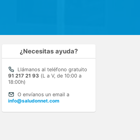
¿Necesitas ayuda?
Llámanos al teléfono gratuito
91 217 21 93
(L a V, de 10:00 a
18:00h)
O envíanos un email a
info@saludonnet.com