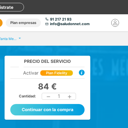
ístrate
91 217 21 93
Plan empresas
info@saludonnet.com
Affidea Centro Médico Infanta Mercedes
PRECIO DEL SERVICIO
Activar
Plan Fidelity
84 €
1
Cantidad:
Continuar con la compra