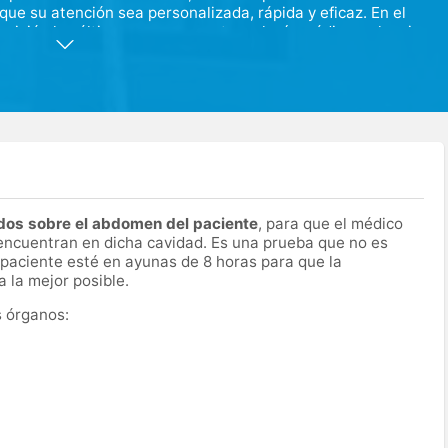
que su atención sea personalizada, rápida y eficaz. En el
sición los últimos avances en tecnología médica y el mejor
id.
 una oferta integral de servicios asistenciales como
psicología de forma diaria y continuada. Además, contamos con
icas, sin olvidar nuestro equipo dental, orientado a la
gía previa.
idos sobre el abdomen del paciente
, para que el médico
encuentran en dicha cavidad. Es una prueba que no es
 paciente esté en ayunas de 8 horas para que la
a la mejor posible.
s órganos: