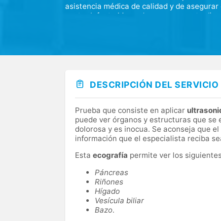
asistencia médica de calidad y de asegurar 
centro Infanta Mercedes ponemos a tu dispo
equipo de profesionales de la salud en Madr
Contamos con unas modernas instalaciones y
medicina familiar, pediatría, enfermería y 
un equipo para todas las especialidades méd
infancia y la implantología moderna, sin ciru
DESCRIPCIÓN DEL SERVICIO
Prueba que consiste en aplicar
ultrason
puede ver órganos y estructuras que se 
dolorosa y es inocua. Se aconseja que el
información que el especialista reciba se
Esta
ecografía
permite ver los siguiente
Páncreas
Riñones
Hígado
Vesícula biliar
Bazo
.