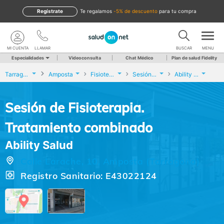
Regístrate
te regalamos
-5% de descuento
para tu compra
MI CUENTA
LLAMAR
BUSCAR
MENU
Especialidades
Videoconsulta
Chat Médico
Plan de salud Fidelity
Tarragona
Amposta
Fisioterapia
Sesión de Fisioterapia. Tratamiento combinado
Ability Salud
Sesión de Fisioterapia.
Tratamiento combinado
Ability Salud
Calle Larache, 10, Amposta (Tarragona)
Registro Sanitario: E43022124