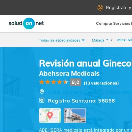
Regístrate y
Comprar Servicios
Vélez-M
Todas las especialidades
Málaga
Revisión anual Gineco
Abehsera Medicals
9,2
(13 valoraciones)
Calle Romero Pozo, 2, Vélez-Má
Registro Sanitario: 56866
ABEHSERA medicals está integrado por un am