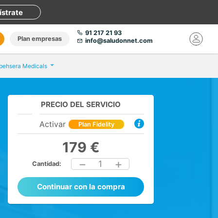
ístrate
91 217 21 93
Plan empresas
info@saludonnet.com
behsera Medicals
PRECIO DEL SERVICIO
Activar
Plan Fidelity
179 €
1
Cantidad:
Continuar con la compra