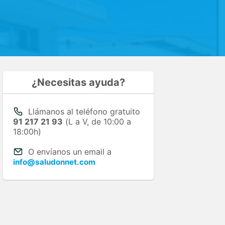
¿Necesitas ayuda?
Llámanos al teléfono gratuito
91 217 21 93
(L a V, de 10:00 a
18:00h)
O envíanos un email a
info@saludonnet.com