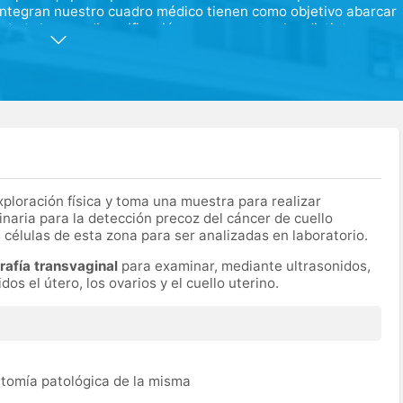
integran nuestro cuadro médico tienen como objetivo abarcar
dada la gran diversificación que presentan las distintas
profesionales especializados en las diferentes técnicas y
lidad, siempre en continua formación y reciclaje mediante la
 del sector.
exploración física y toma una muestra para realizar
inaria para la detección precoz del cáncer de cuello
 células de esta zona para ser analizadas en laboratorio.
rafía transvaginal
para examinar, mediante ultrasonidos,
dos el útero, los ovarios y el cuello uterino.
atomía patológica de la misma