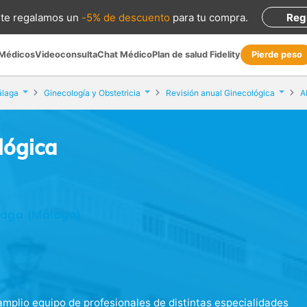
te regalamos
un
-5% de descuento
para tu compra
.
Reg
 Médicos
Videoconsulta
Chat Médico
Plan de salud Fidelity
Pierde peso
álaga
Ginecología y Obstetricia
Revisión anual Ginecológica
A
lógica
laga (Málaga)
plio equipo de profesionales de distintas especialidades