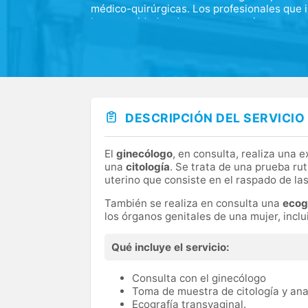
médico-quirúrgicas. Los profesionales que 
las necesidades de nuestros pacientes, que 
disciplinas hace necesaria la presencia de 
tratamientos vinculados a la propia especia
participación activa en congresos y eventos
DESCRIPCIÓN DEL SERVICIO
El
ginecólogo
, en consulta, realiza una 
una
citología
. Se trata de una prueba rut
uterino que consiste en el raspado de las
También se realiza en consulta una
ecog
los órganos genitales de una mujer, inclui
Qué incluye el servicio:
Consulta con el ginecólogo
Toma de muestra de citología y an
Ecografía transvaginal.