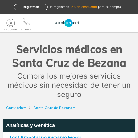
Regístrate
te regalamos
-5% de descuento
para tu compra
MI CUENTA
LLAMAR
Servicios médicos en
Santa Cruz de Bezana
Compra los mejores servicios
médicos sin necesidad de tener un
seguro
Cantabria
Santa Cruz de Bezana
Analíticas y Genética
Test Prenatal no invasivo Everli