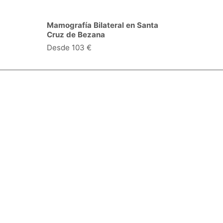
Mamografía Bilateral en Santa
Cruz de Bezana
Desde 103 €
Especialidades y servicios
Centros Médicos
Intervenciones quirúrgicas
Valoraciones de pacientes
Síguenos:
Descárgate la App:
Empresa