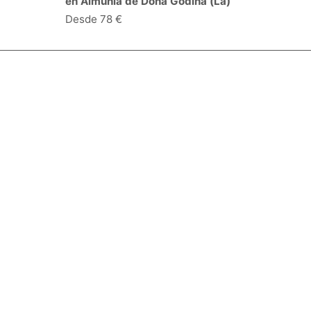
en Almunia de Doña Godina (La)
Desde 78 €
Especialidades y servicios
Centros Médicos
Intervenciones quirúrgicas
Valoraciones de pacientes
Síguenos:
Descárgate la App:
Empresa
Blog
Quiénes somos
Opciones de contacto
Condiciones de uso