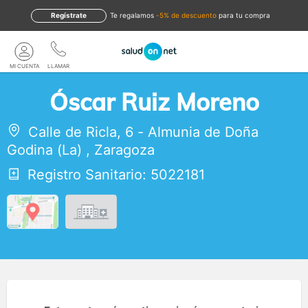
Regístrate
te regalamos
-5% de descuento
para tu compra
MI CUENTA
LLAMAR
Óscar Ruiz Moreno
Calle de Ricla, 6
-
Almunia de Doña
Godina (La)
,
Zaragoza
Registro Sanitario: 5022181