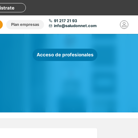
ístrate
91 217 21 93
Plan empresas
info@saludonnet.com
Acceso de profesionales