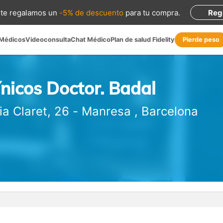
te regalamos
un
-5% de descuento
para tu compra
.
Reg
 Médicos
Videoconsulta
Chat Médico
Plan de salud Fidelity
Pierde peso
ínicos Doctor. Badal
ia Claret, 26
-
Manresa
,
Barcelona