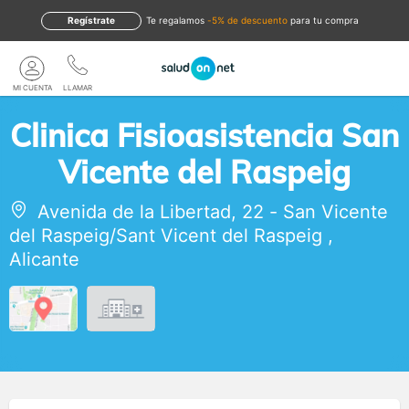
Regístrate
te regalamos
-5% de descuento
para tu compra
MI CUENTA
LLAMAR
Clinica Fisioasistencia San
Vicente del Raspeig
Avenida de la Libertad, 22
-
San Vicente
del Raspeig/Sant Vicent del Raspeig
,
Alicante