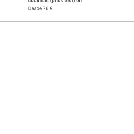
cutáneas (prick test) en
Desde 78 €
Especialidades y servicios
Centros Médicos
Intervenciones quirúrgicas
Valoraciones de pacientes
Síguenos:
Descárgate la App:
Empresa
Blog
Quiénes somos
Opciones de contacto
Condiciones de uso