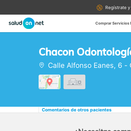
Regístrate y
Comprar Servicios
Chacon Odontología
Calle Alfonso Eanes, 6
-
Comentarios de otros pacientes