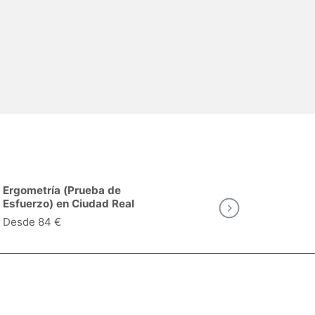
Ergometría (Prueba de
Sesión de Fis
Esfuerzo) en Ciudad Real
Terapéutica.
Ciudad Real
Desde 84 €
Desde 39 €
as
Valoraciones de pacientes