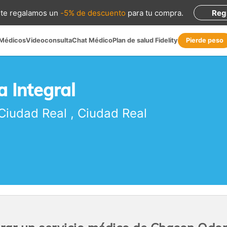
te regalamos
un
-5% de descuento
para tu compra
.
Reg
 Médicos
Videoconsulta
Chat Médico
Plan de salud Fidelity
Pierde peso
 Integral
Ciudad Real
,
Ciudad Real