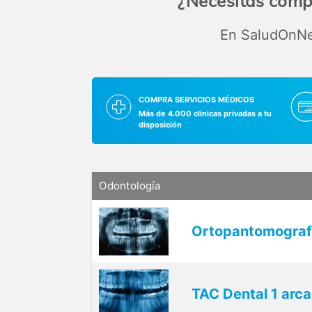
¿Necesitas comp
En SaludOnNet
COMPRA SERVICIOS MÉDICOS
Más de 4.000 clínicas privadas a tu
disposición
Odontología
Ortopantomograf
TAC Dental 1 arc