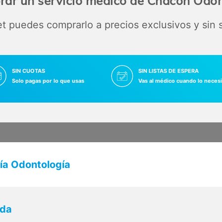
rar un servicio médico de Chacon Odont
 puedes comprarlo a precios exclusivos y sin
SIN CUOTAS
SIN LISTAS DE ESPERA
Solo pagas por lo que usas
Vas al médico cuando lo necesi
ía Odontología
ada