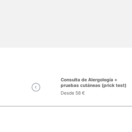
logía en
Consulta de Alergología +
pruebas cutáneas (prick test)
en Ciudad Real
Desde 58 €
Especialidades y servicios