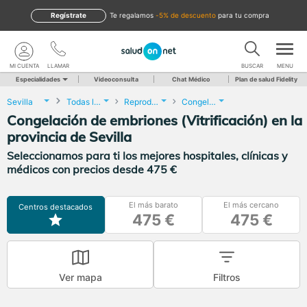
Regístrate
te regalamos
-5% de descuento
para tu compra
MI CUENTA
LLAMAR
BUSCAR
MENU
Especialidades
Videoconsulta
Chat Médico
Plan de salud Fidelity
Sevilla
Todas las localidades
Reproducción asistida
Congelación de embriones (Vitrificación)
Congelación de embriones (Vitrificación) en la
provincia de Sevilla
Seleccionamos para ti los mejores hospitales, clínicas y
médicos con precios desde 475 €
El más barato
El más cercano
Centros destacados
475 €
475 €
Ver mapa
Filtros