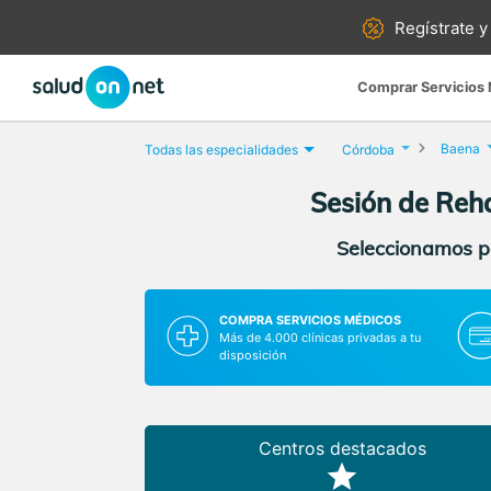
Regístrate y
Comprar Servicios
Baena
Todas las especialidades
Córdoba
Sesión de Reh
Seleccionamos pa
COMPRA SERVICIOS MÉDICOS
Más de 4.000 clínicas privadas a tu
disposición
Centros destacados