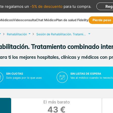
te regalamos
un
-5% de descuento
para tu compra
.
Reg
 Médicos
Videoconsulta
Chat Médico
Plan de salud Fidelity
Pierde peso
Rehabilitación
Sesión de Rehabilitación. Tratamiento combinado intensivo
abilitación. Tratamiento combinado inte
ra ti los mejores hospitales, clínicas y médicos con p
SIN CUOTAS
SIN LISTAS DE ESPERA
Solo pagas por lo que usas
Vas al médico cuando lo necesit
El más barato
43 €