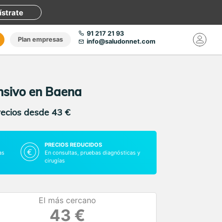
ístrate
91 217 21 93
Plan empresas
info@saludonnet.com
nsivo en Baena
recios desde 43 €
PRECIOS REDUCIDOS
as
En consultas, pruebas diagnósticas y
cirugías
El más cercano
43 €