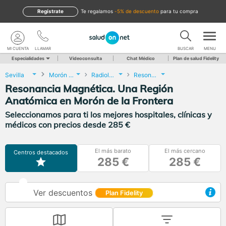
Regístrate
te regalamos
-5% de descuento
para tu compra
MI CUENTA
LLAMAR
BUSCAR
MENU
Especialidades
Videoconsulta
Chat Médico
Plan de salud Fidelity
Sevilla
Morón de la Frontera
Radiología
Resonancia Magnética. Una Región Anatómica
Resonancia Magnética. Una Región
Anatómica en Morón de la Frontera
Seleccionamos para ti los mejores hospitales, clínicas y
médicos con precios desde 285 €
El más barato
El más cercano
Centros destacados
285 €
285 €
Ver descuentos
Plan Fidelity