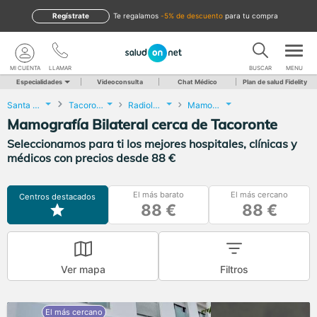
Regístrate
te regalamos
-5% de descuento
para tu compra
MI CUENTA
LLAMAR
BUSCAR
MENU
Especialidades
Videoconsulta
Chat Médico
Plan de salud Fidelity
Santa Cruz de Tenerife
Tacoronte
Radiología
Mamografía Bilateral
Mamografía Bilateral cerca de Tacoronte
Seleccionamos para ti los mejores hospitales, clínicas y
médicos con precios desde 88 €
El más barato
El más cercano
Centros destacados
88 €
88 €
Ver mapa
Filtros