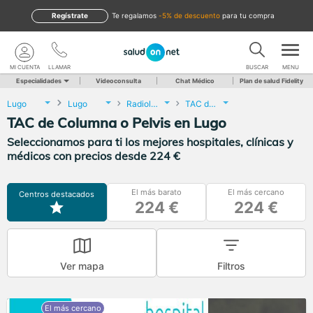
Regístrate
te regalamos
-5% de descuento
para tu compra
MI CUENTA
LLAMAR
BUSCAR
MENU
Especialidades
Videoconsulta
Chat Médico
Plan de salud Fidelity
Lugo
Lugo
Radiología
TAC de Columna o Pelvis
TAC de Columna o Pelvis en Lugo
Seleccionamos para ti los mejores hospitales, clínicas y
médicos con precios desde 224 €
El más barato
El más cercano
Centros destacados
224 €
224 €
Ver mapa
Filtros