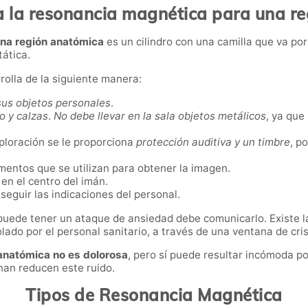
a la resonancia magnética para una r
una región anatómica
es un cilindro con una camilla que va po
tática.
olla de la siguiente manera:
sus objetos personales
.
o y calzas
.
No debe llevar en la sala objetos metálicos
, ya que
loración se le proporciona
protección auditiva y un timbre
, p
ementos que se utilizan para obtener la imagen.
en el centro del imán.
seguir las indicaciones del personal.
puede tener un ataque de ansiedad debe comunicarlo. Existe la
lado por el personal sanitario, a través de una ventana de cri
anatómica no es dolorosa
, pero sí puede resultar incómoda po
nan reducen este ruido.
Tipos de Resonancia Magnética