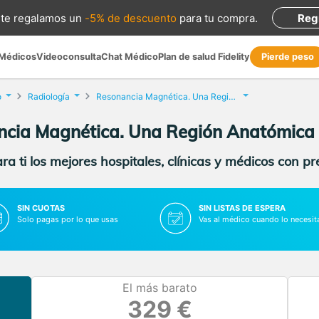
te regalamos
un
-5% de descuento
para tu compra
.
Reg
 Médicos
Videoconsulta
Chat Médico
Plan de salud Fidelity
Pierde peso
o
Radiología
Resonancia Magnética. Una Región Anatómica
cia Magnética. Una Región Anatómica
a ti los mejores hospitales, clínicas y médicos con p
SIN CUOTAS
SIN LISTAS DE ESPERA
Solo pagas por lo que usas
Vas al médico cuando lo necesit
El más barato
329 €