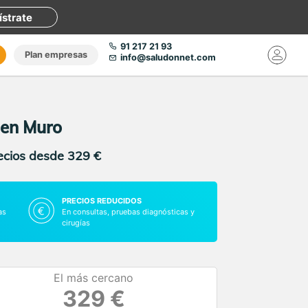
ístrate
91 217 21 93
Plan empresas
info@saludonnet.com
 en Muro
recios desde 329 €
PRECIOS REDUCIDOS
as
En consultas, pruebas diagnósticas y
cirugías
El más cercano
329 €