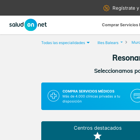
Regístrate y
Comprar Servicios
Mur
Todas las especialidades
Illes Balears
Resonan
Seleccionamos par
COMPRA SERVICIOS MÉDICOS
Más de 4.000 clínicas privadas a tu
disposición
Centros destacados