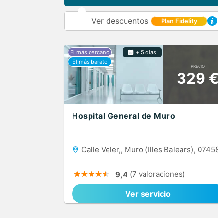
Ver descuentos
Plan Fidelity
+ 5 días
PRECIO
329 
Hospital General de Muro
Calle Veler,, Muro (Illes Balears), 0745
(7 valoraciones)
9,4
Ver servicio