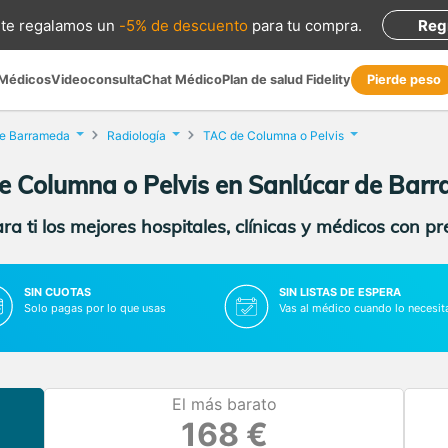
te regalamos
un
-5% de descuento
para tu compra
.
Reg
 Médicos
Videoconsulta
Chat Médico
Plan de salud Fidelity
Pierde peso
de Barrameda
Radiología
TAC de Columna o Pelvis
e Columna o Pelvis en Sanlúcar de Bar
a ti los mejores hospitales, clínicas y médicos con p
SIN CUOTAS
SIN LISTAS DE ESPERA
Solo pagas por lo que usas
Vas al médico cuando lo necesit
El más barato
168 €