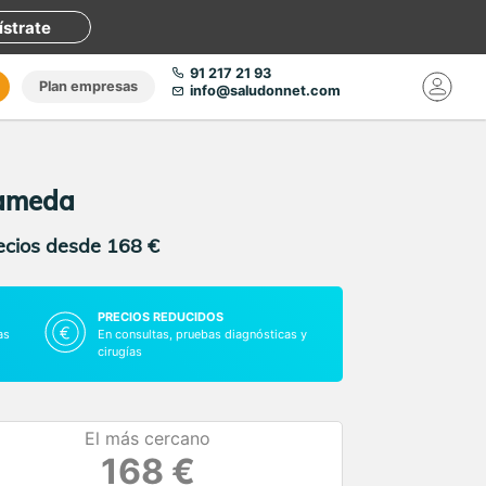
ístrate
91 217 21 93
Plan empresas
info@saludonnet.com
rameda
recios desde 168 €
PRECIOS REDUCIDOS
as
En consultas, pruebas diagnósticas y
cirugías
El más cercano
168 €