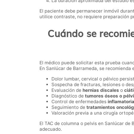
La duración aproximada del estudio e
El paciente debe permanecer inmóvil durant
utilice contraste, no requiere preparación p
Cuándo se recomie
El médico puede solicitar esta prueba cuan
En Sanlúcar de Barrameda, se recomienda e
Dolor lumbar, cervical o pélvico persis
Sospecha de fracturas, lesiones o de
Evaluación de
hernias discales
o
ciát
Diagnóstico de
tumores óseos o pélv
Control de enfermedades
inflamatori
Seguimiento de
tratamientos oncológ
Valoración previa a una cirugía ortopé
El TAC de columna o pelvis en Sanlúcar de B
adecuado.