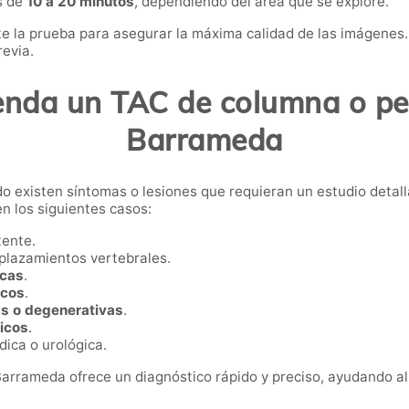
s de
10 a 20 minutos
, dependiendo del área que se explore.
e la prueba para asegurar la máxima calidad de las imágenes. 
revia.
nda un TAC de columna o pel
Barrameda
do existen síntomas o lesiones que requieran un estudio detal
n los siguientes casos:
tente.
splazamientos vertebrales.
icas
.
icos
.
as o degenerativas
.
icos
.
dica o urológica.
arrameda ofrece un diagnóstico rápido y preciso, ayudando al 