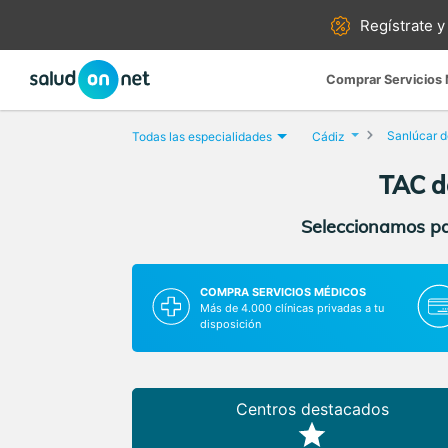
Regístrate y
Comprar Servicios
Sanlúcar 
Todas las especialidades
Cádiz
TAC d
Seleccionamos par
COMPRA SERVICIOS MÉDICOS
Más de 4.000 clínicas privadas a tu
disposición
Centros destacados