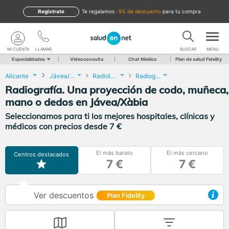
Regístrate
te regalamos
-5% de descuento
para tu compra
MI CUENTA
LLAMAR
BUSCAR
MENU
Especialidades
Videoconsulta
Chat Médico
Plan de salud Fidelity
Alicante
Jávea/Xàbia
Radiología
Radiografía. Una proyección de codo, muñeca, mano o dedos
Radiografía. Una proyección de codo, muñeca,
mano o dedos en Jávea/Xàbia
Seleccionamos para ti los mejores hospitales, clínicas y
médicos con precios desde 7 €
El más barato
El más cercano
Centros destacados
7 €
7 €
Ver descuentos
Plan Fidelity