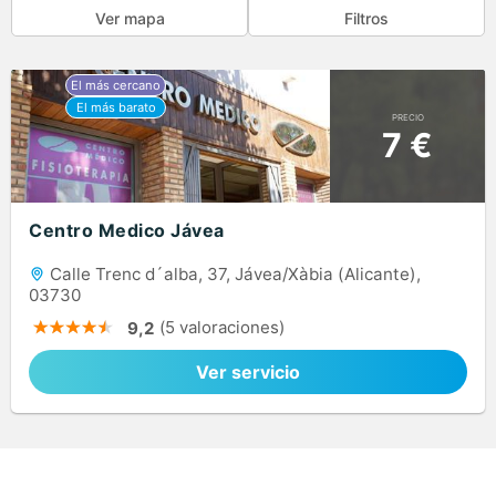
Ver mapa
Filtros
PRECIO
7 €
Centro Medico Jávea
Calle Trenc d´alba, 37, Jávea/Xàbia (Alicante),
03730
(5 valoraciones)
9,2
Ver servicio