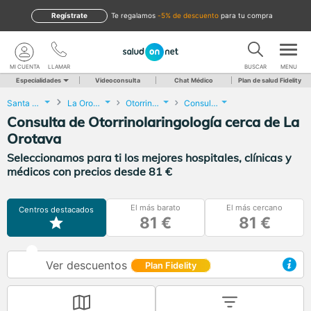
Regístrate
te regalamos
-5% de descuento
para tu compra
MI CUENTA
LLAMAR
BUSCAR
MENU
Especialidades
Videoconsulta
Chat Médico
Plan de salud Fidelity
Santa Cruz de Tenerife
La Orotava
Otorrinolaringología
Consulta de Otorrinolaringología
Consulta de Otorrinolaringología cerca de La
Orotava
Seleccionamos para ti los mejores hospitales, clínicas y
médicos con precios desde 81 €
El más barato
El más cercano
Centros destacados
81 €
81 €
Ver descuentos
Plan Fidelity