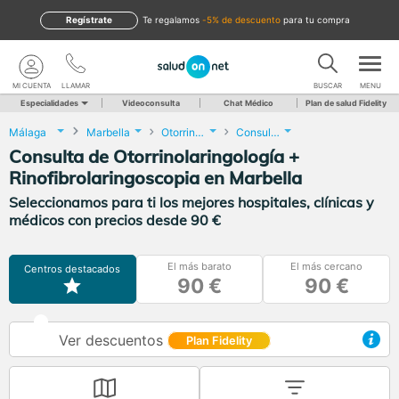
Regístrate
te regalamos
-5% de descuento
para tu compra
MI CUENTA
LLAMAR
BUSCAR
MENU
Especialidades
Videoconsulta
Chat Médico
Plan de salud Fidelity
Málaga
Marbella
Otorrinolaringología
Consulta de Otorrinolaringología + Rinofibrolaringoscopia
Consulta de Otorrinolaringología +
Rinofibrolaringoscopia en Marbella
Seleccionamos para ti los mejores hospitales, clínicas y
médicos con precios desde 90 €
El más barato
El más cercano
Centros destacados
90 €
90 €
Ver descuentos
Plan Fidelity